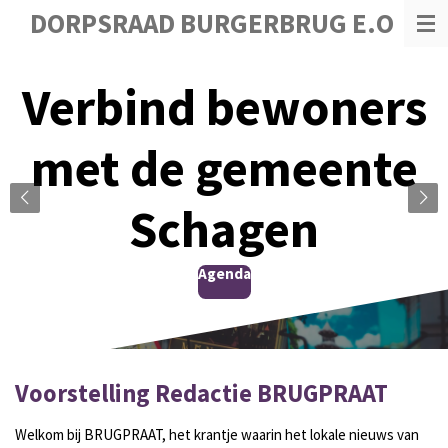
DORPSRAAD BURGERBRUG E.O
Ga
direct
naar
Verbind bewoners
de
hoofdinhoud
met de gemeente
Schagen
Agenda
Voorstelling Redactie BRUGPRAAT
Welkom bij BRUGPRAAT, het krantje waarin het lokale nieuws van